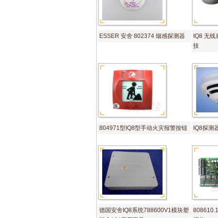
ESSER 安舍 802374 烟感探测器
IQ8 无
技
804971型IQ8型手动火灾报警按钮
IQ8探
德国安舍IQ8系统788600V1模块塑
808610