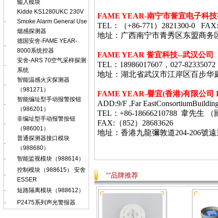
输入模块
Kidde KS1280UKC 230V
FAME YEAR-
南宁市誉宜电子科技
·
Smoke Alarm General Use
TEL
：（
+86-771
）
2821300-0 FAX
烟感探测器
地址：广西南宁市青秀区东盟商务
德国安舍-FAME YEAR-
·
8000系统控器
FAME YEAR 誉宜科技--武汉公司
安舍-ARS 70空气采样探测
TEL：18986017607，027-82335072
·
系统
地址：湖北省武汉市江岸区百步华庭403栋
智能温感火灾探测器
·
（981271）
FAME YEAR-
譽宜
(
香港
)
有限公司
智能编址型手动报警按钮
ADD:9/F ,Far EastConsortiumBuildin
·
（986201）
TEL：+86-18666210788 韋
非编址型手动报警按钮
FAX:（852）28683626
·
（986001）
地址：香港九龍彌敦道
204-206
號遠
普通探测器接口模块
·
（988680）
·
智能监视模块（988614）
控制模块（988615） 安舍
·
“”品牌推荐
ESSER
·
短路隔离模块（988612）
·
P2475系列声光警报器