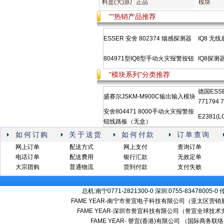
料盒(大)原厂正品
模块
""热销产品推荐
ESSER 安舍 802374 烟感探测器
IQ8 无
804971型IQ8型手动火灾报警按钮
IQ8探
"模块系列"分类推荐
德国ESSE
盛赛尔JSKM-M900C输出输入模块
771794 
安舍804471 8000手动火灾报警按
E2381(L
钮线路板（无盒）
如何订购
关于送货
如何付款
订单查询
网上订单
配送方式
网上支付
查询订单
电话订单
配送费用
银行汇款
无效定单
大宗团购
普通物流
货到付款
支付失败
总机:南宁0771-2821300-0 深圳:0755-83478005-0
FAME YEAR-南宁市誉宜电子科技有限公司（亚太区营
FAME YEAR-深圳市誉宜科技有限公司（誉宜全球技术
FAME YEAR- 譽宜(香港)有限公司 （国际商务联