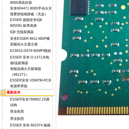
8000系统控器
安舍804471 8000手动火灾
·
报警按钮线路板（无盒）
ESSER 德国安舍IQ8
·
805591 标準底座
·
IQ8 无线探测器
安舍ESSER 8611-MDP楼
·
层模拟火灾显示屏
·
E2381(LGA76-B)WIFI模組
ESSER 安舍 O-1371光电
·
烟/温探测器
智能温感火灾探测器
·
（981271）
ESSER安舍 VSINTM-PCB
·
有源界界面
最新发布
ESSER安舍789862.10调
·
试狗
·
营业执照
·
营业执照
ESSER 安舍 802374 烟感
·