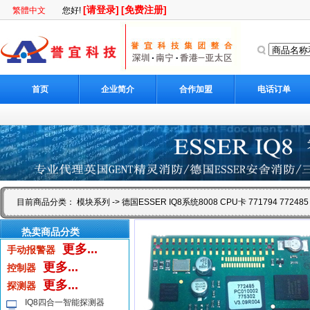
[请登录]
[免费注册]
繁體中文
您好!
首页
企业简介
合作加盟
电话订单
目前商品分类：
模块系列
-> 德国ESSER IQ8系统8008 CPU卡 771794 772485
热卖商品分类
更多...
手动报警器
更多...
控制器
更多...
探测器
IQ8四合一智能探测器