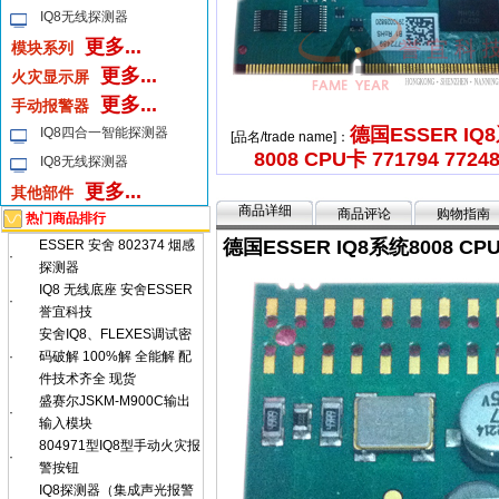
IQ8无线探测器
更多...
模块系列
更多...
火灾显示屏
更多...
手动报警器
德国ESSER IQ
IQ8四合一智能探测器
[品名/trade name]：
8008 CPU卡 771794 7724
IQ8无线探测器
更多...
其他部件
商品详细
商品评论
购物指南
热门商品排行
德国ESSER IQ8系统8008 CPU
ESSER 安舍 802374 烟感
·
探测器
IQ8 无线底座 安舍ESSER
·
誉宜科技
安舍IQ8、FLEXES调试密
·
码破解 100%解 全能解 配
件技术齐全 现货
盛赛尔JSKM-M900C输出
·
输入模块
804971型IQ8型手动火灾报
·
警按钮
IQ8探测器（集成声光报警