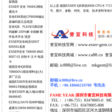
探测器
以上是 德国ESSER IQ8系统8008 CPU卡 771
ESSER 安舍 784841网络
·
号、图片、参数、特性、安装、技术资料等有什么疑问，
通讯卡
安舍E98系统CP900M编址
·
器编码器正品现货
安舍IQ8、FLEXES调试密
·
码破解 100%解 全能解 配
件技术齐全 现货
ESSER安舍精灵GENT
www.esser-gent.c
·
誉宜科技官网：
805591底座
ESSER安舍 788090 BMZ
www.ca88.cn
誉宜科技商城：
誉
·
8007-01 控制卡 主卡 电源
卡
ic888@live.cn
mkgent@li
邮箱:
德国安舍IQ8系统
·
788600V1模块塑料盒(大)
原厂正品
邮箱
:ic888@live.cn
德国ESSER安舍E98系统
·
手机：
+86-18666210788
韦
先生
988614智能监视模块
安舍ESSER 输入/输出模块
·
FAME YEAR-
深圳市誉宜科技有限
984864D
TEL
：（
+86-755
）
83478005-0 MO
·
E2381(LGA76-B)WIFI模組
FAX:
（
+86-755
）
83478005-808
盛赛尔JSKM-M900C输出
地址：深圳市福田区滨河大道朗晴
·