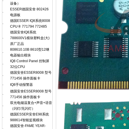
·
设备）
ESSER德国安舍 802426
·
电源板
德国ESSER IQ8系统8008
·
CPU卡 771794 772485
德国安舍IQ8系统
·
788600V1模块塑料盒(大)
原厂正品
808610.10B 8610型12继
·
电器输出模块
IQ8 Control Panel 控制屏
·
32位CPU
德国安舍ESSER8008 型号
·
771456 操作面板卡
·
IQ8手动报警器
德国安舍ESSER8008 型号
·
771456 操作面板卡
双光电烟温复合+声音+语音
·
（闪灯/无闪灯）
德国ESSER安舍E98系统
·
988614智能监视模块
德国安舍-FAME YEAR-
·